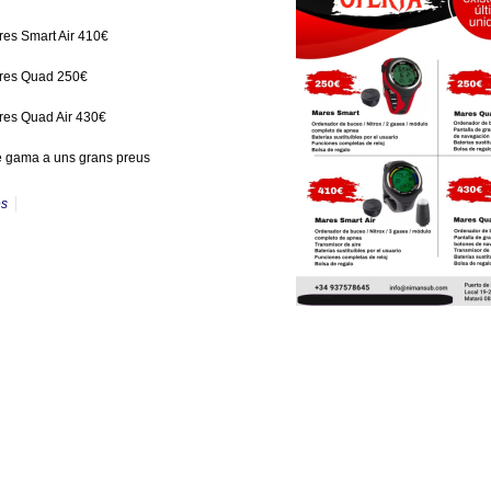
es Smart Air 410€
res Quad 250€
res Quad Air 430€
e gama a uns grans preus
es