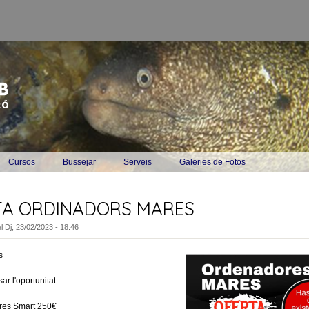
Vés al contingut
Cursos
Bussejar
Serveis
Galeries de Fotos
TA ORDINADORS MARES
l
Dj, 23/02/2023 - 18:46
ts
ar l'oportunitat
res Smart 250€