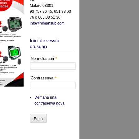
Mataro 08301
93 757 86 45, 651 98 63
76 o 605 08 51 30
info@nimansub.com
Inici de sessió
d'usuari
Nom d'usuari
*
Contrasenya
*
Demana una
contrasenya nova