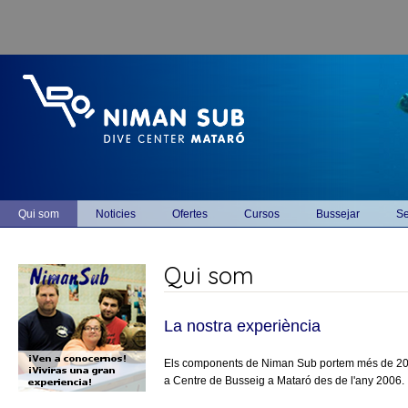
Vés al contingut
Main menu
Qui som
Noticies
Ofertes
Cursos
Bussejar
Se
Qui som
La nostra experiència
Els components de Niman Sub portem més de 20 an
a Centre de Busseig a Mataró des de l'any 2006.