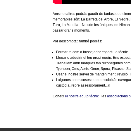
Ams nosaltres podràs gaudir de fantàstiques imm
memorables són: La Barreta del Arbre, El Negre, 
Turo, La Matella... No són les úniques, en Niman
passar grans moments.
Por descomptat, també podràs:
Formar-te com a bussejador esportiu o tècnic.
Llogar o adquirir el teu propi equip. Ens espec
Treballem amb marques tan reconegudes com Cr
Typhoon, Oms, Aeris, Omer, Spora, Picasso, Salv
Usar el nostre servei de manteniment, revisió i re
I algunes altres coses que descobriràs navegant
custòdia, rebre assessorament...)!
Coneix
el nostre equip tècnic
i les
associacions p